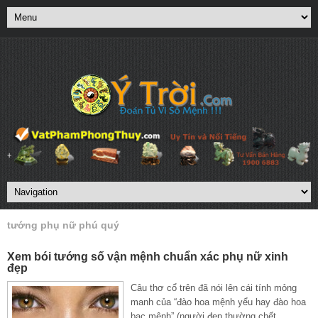
tướng phụ nữ phú quý
Xem bói tướng số vận mệnh chuẩn xác phụ nữ xinh
đẹp
Câu thơ cổ trên đã nói lên cái tính mỏng
manh của “đào hoa mệnh yểu hay đào hoa
bạc mệnh” (người đẹp thường chết