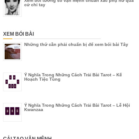
Xem bói tướng số vận mệnh chuẩn xác phụ nữ qua
cử chỉ tay
XEM BÓI BÀI
Những thứ cần phải chuẩn bị để xem bói bài Tây
Ý Nghĩa Trong Những Cách Trải Bài Tarot – Kế
Hoạch Tiệc Tùng
Ý Nghĩa Trong Những Cách Trải Bài Tarot – Lễ Hội
Kwanzaa
CẢI TẠO VẬN MỆNH