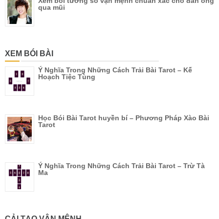
Xem bói tướng số vận mệnh chuẩn xác cho đàn ông
qua mũi
XEM BÓI BÀI
Ý Nghĩa Trong Những Cách Trải Bài Tarot – Kế
Hoạch Tiệc Tùng
Học Bói Bài Tarot huyền bí – Phương Pháp Xào Bài
Tarot
Ý Nghĩa Trong Những Cách Trải Bài Tarot – Trừ Tà
Ma
CẢI TẠO VẬN MỆNH