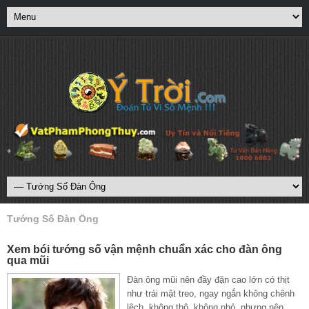
Tướng Số Đàn Ông
Xem bói tướng số vận mệnh chuẩn xác cho đàn ông
qua mũi
Đàn ông mũi nên đầy đặn cao lớn có thịt
như trái mật treo, ngay ngắn không chênh
lệch, không thô, không nhỏ, nhưng nên