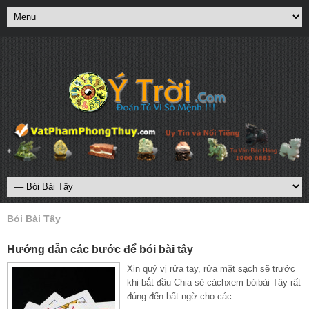
Bói Bài Tây
Hướng dẫn các bước để bói bài tây
Xin quý vị rửa tay, rửa mặt sạch sẽ trước
khi bắt đầu Chia sẻ cáchxem bóibài Tây rất
đúng đến bất ngờ cho các