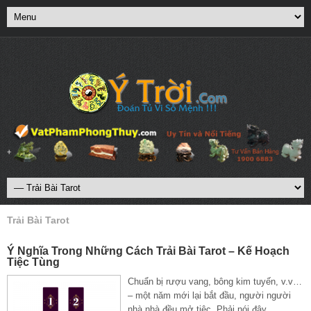
Trải Bài Tarot
Ý Nghĩa Trong Những Cách Trải Bài Tarot – Kế Hoạch
Tiệc Tùng
Chuẩn bị rượu vang, bông kim tuyến, v.v…
– một năm mới lại bắt đầu, người người
nhà nhà đều mở tiệc. Phải nói đây