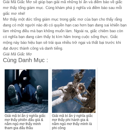
Giải Mã Giấc Mơ sẽ giúp bạn giải mã những bí ẩn và điềm báo về giấc
mơ thấy tổng giám mục. Cùng khám phá ý nghĩa và điềm báo sau mỗi
giấc mơ nhé!
Mơ thấy một đức tổng giám mục trong giấc mơ của bạn cho thấy rằng
đang có một người nào đó có quyền hạn cao hơn bạn đang sai khiến bạn
làm những điều mà bạn không muốn làm. Ngoài ra, giấc chiêm bao còn
có nghĩa bạn đang cảm thấy bị kìm hãm trong cuộc sống thực. Giấc
mộng này báo hiệu bạn sẽ trải qua nhiều trở ngại và thất bại trước khi
đạt được thành công và danh tiếng.
Giải Mã Giấc Mơ
Cùng Danh Mục :
Giải mã bí ẩn ý nghĩa giấc
Giải mã bí ẩn ý nghĩa giấc
mơ thấy phiên đấu giá &
mơ thấy phi hành gia &
nằm ngủ mơ thấy mình
nằm ngủ mơ thấy mình là
tham gia đấu thầu
phi công