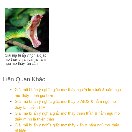
Giải mã bí ẩn ý nghĩa giấc
mơ thấy bị rắn cắn & nằm
ngủ mơ thấy rắn cắn
Liên Quan Khác
Giải mã bí ẩn ý nghĩa giấc mơ thấy người lớn tuổi & nằm ngủ
mơ thấy mình già hơn
Giải mã bí ẩn ý nghĩa giấc mơ thấy bị AIDS & nằm ngủ mơ
thấy bị nhiễm HIV
Giải mã bí ẩn ý nghĩa giấc mơ thấy thiên thần & nằm ngủ mơ
thấy mình là thiên thần
Giải mã bí ẩn ý nghĩa giấc mơ thấy kiến & nằm ngủ mơ thấy
tổ kiến