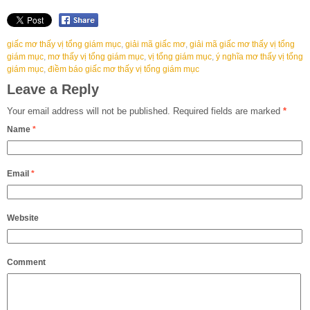
giấc mơ thấy vị tổng giám mục
,
giải mã giấc mơ
,
giải mã giấc mơ thấy vị tổng
giám mục
,
mơ thấy vị tổng giám mục
,
vị tổng giám mục
,
ý nghĩa mơ thấy vị tổng
giám mục
,
điềm báo giấc mơ thấy vị tổng giám mục
Leave a Reply
Your email address will not be published.
Required fields are marked
*
Name
*
Email
*
Website
Comment