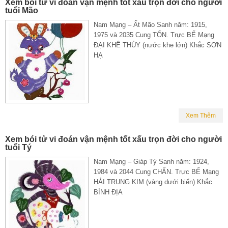
Xem bói tử vi đoán vận mệnh tốt xấu trọn đời cho người
tuổi Mão
Nam Mạng – Ất Mão Sanh năm: 1915,
1975 và 2035 Cung TỐN. Trực BẾ Mạng
ĐẠI KHÊ THỦY (nước khe lớn) Khắc SƠN
HẠ
Xem Thêm
Xem bói tử vi đoán vận mệnh tốt xấu trọn đời cho người
tuổi Tý
Nam Mạng – Giáp Tý Sanh năm: 1924,
1984 và 2044 Cung CHẤN. Trực BẾ Mạng
HẢI TRUNG KIM (vàng dưới biển) Khắc
BÌNH ĐỊA