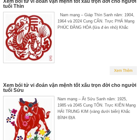
Xem bói tử vi đoán vận mệnh tốt xấu trọn đời cho người
tuổi Thìn
Nam mạng – Giáp Thìn Sanh năm: 1904,
1964 và 2024 Cung CẤN. Trực PHÁ Mạng
PHÚC ĐĂNG HỎA (lửa đ èn nhỏ) Khắc
Xem Thêm
Xem bói tử vi đoán vận mệnh tốt xấu trọn đời cho người
tuổi Sửu
Nam mạng – Ất Sửu Sanh năm: 1925,
1985 và 2045 Cung TỐN. Trực KIÊN Mạng
HẢI TRUNG KIM (vàng dưới biển) Khắc
BÌNH ĐỊA