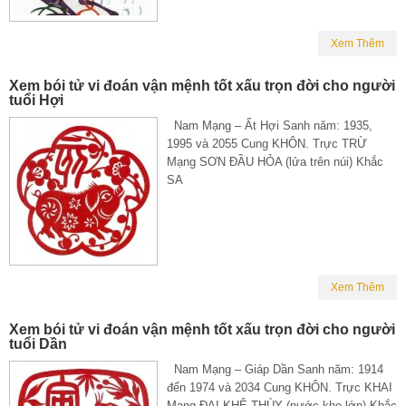
Xem Thêm
Xem bói tử vi đoán vận mệnh tốt xấu trọn đời cho người
tuổi Hợi
Nam Mạng – Ất Hợi Sanh năm: 1935,
1995 và 2055 Cung KHÔN. Trực TRỪ
Mạng SƠN ĐẦU HỎA (lửa trên núi) Khắc
SA
Xem Thêm
Xem bói tử vi đoán vận mệnh tốt xấu trọn đời cho người
tuổi Dần
Nam Mạng – Giáp Dần Sanh năm: 1914
đến 1974 và 2034 Cung KHÔN. Trực KHAI
Mạng ĐẠI KHÊ THÙY (nước khe lớn) Khắc