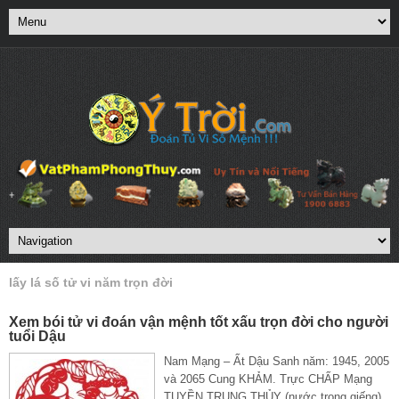
lấy lá số tử vi năm trọn đời
Xem bói tử vi đoán vận mệnh tốt xấu trọn đời cho người
tuổi Dậu
Nam Mạng – Ất Dậu Sanh năm: 1945, 2005
và 2065 Cung KHẢM. Trực CHẤP Mạng
TUYỀN TRUNG THỦY (nước trong giếng)