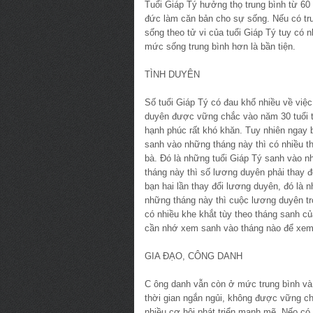
Tuổi Giáp Tý hưởng thọ trung bình từ 60 
đức làm căn bản cho sự sống. Nếu có tr
sống theo tử vi của tuổi Giáp Tý tuy có 
mức sống trung bình hơn là bần tiện.
TÌNH DUYÊN
Số tuổi Giáp Tý có đau khổ nhiều về việ
duyên được vững chắc vào năm 30 tuổi tr
hạnh phúc rất khó khăn. Tuy nhiên ngay 
sanh vào những tháng này thì có nhiều th
bà. Đó là những tuổi Giáp Tý sanh vào n
tháng này thì số lương duyên phải thay đ
bạn hai lần thay đổi lương duyên, đó là n
những tháng này thì cuộc lương duyên tr
có nhiều khe khắt tùy theo tháng sanh c
cần nhớ xem sanh vào tháng nào để xem 
GIA ĐẠO, CÔNG DANH
C ông danh vẫn còn ở mức trung bình và 
thời gian ngắn ngủi, không được vững c
nhiều cơ hội phát triển mạnh mẽ. Nếo có 