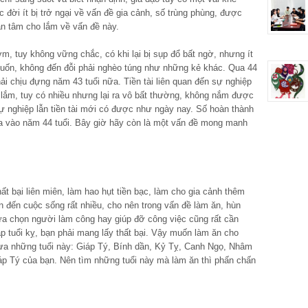
đời ít bị trở ngại về vấn đề gia cảnh, số trùng phùng, được
n tâm cho lắm về vấn đề này.
m, tuy không vững chắc, có khi lại bị sụp đổ bất ngờ, nhưng ít
uốn, không đến đỗi phải nghèo túng như những kẻ khác. Qua 44
ải chịu đựng năm 43 tuổi nữa. Tiền tài liên quan đến sự nghiệp
ầm lắm, tuy có nhiều nhưng lại ra vô bất thường, không nắm được
 nghiệp lẫn tiền tài mới có được như ngày nay. Số hoàn thành
òa vào năm 44 tuổi. Bây giờ hãy còn là một vấn đề mong manh
t bại liên miên, làm hao hụt tiền bạc, làm cho gia cảnh thêm
n đến cuộc sống rất nhiều, cho nên trong vấn đề làm ăn, hùn
ựa chọn người làm công hay giúp đỡ công việc cũng rất cần
gặp tuổi kỵ, bạn phải mang lấy thất bại. Vậy muốn làm ăn cho
 lựa những tuổi này: Giáp Tý, Bính dần, Kỷ Tỵ, Canh Ngọ, Nhâm
iáp Tý của bạn. Nên tìm những tuổi này mà làm ăn thì phấn chấn