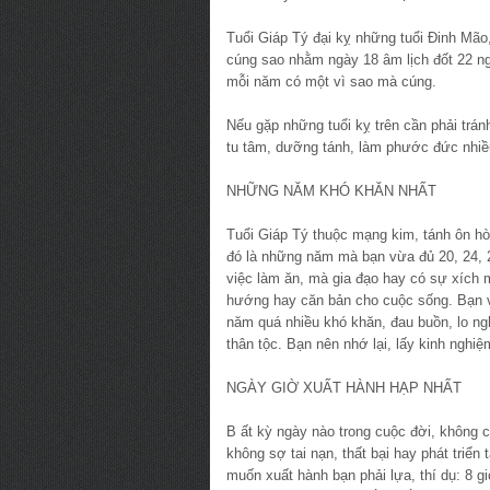
Tuổi Giáp Tý đại kỵ những tuổi Đinh Mã
cúng sao nhằm ngày 18 âm lịch đốt 22 ng
mỗi năm có một vì sao mà cúng.
Nếu gặp những tuổi kỵ trên cần phải trán
tu tâm, dưỡng tánh, làm phước đức nhiều 
NHỮNG NĂM KHÓ KHĂN NHẤT
Tuổi Giáp Tý thuộc mạng kim, tánh ôn hò
đó là những năm mà bạn vừa đủ 20, 24, 
việc làm ăn, mà gia đạo hay có sự xích 
hướng hay căn bản cho cuộc sống. Bạn 
năm quá nhiều khó khăn, đau buồn, lo ng
thân tộc. Bạn nên nhớ lại, lấy kinh ngh
NGÀY GIỜ XUẤT HÀNH HẠP NHẤT
B ất kỳ ngày nào trong cuộc đời, không 
không sợ tai nạn, thất bại hay phát triển
muốn xuất hành bạn phải lựa, thí dụ: 8 g