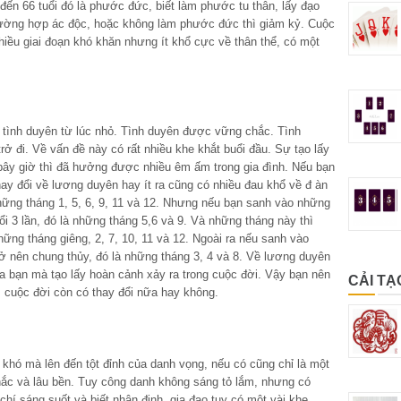
đến 66 tuổi đó là phước đức, biết làm phước tu thân, lấy đạo
ường hợp ác độc, hoặc không làm phước đức thì giảm kỷ. Cuộc
nhiều giai đoạn khó khăn nhưng ít khổ cực về thân thể, có một
c tình duyên từ lúc nhỏ. Tình duyên được vững chắc. Tình
ở đi. Về vấn đề này có rất nhiều khe khắt buổi đầu. Sự tạo lấy
bây giờ thì đã hưởng được nhiều êm ấm trong gia đình. Nếu bạn
ay đổi về lương duyên hay ít ra cũng có nhiều đau khổ về đ àn
hững tháng 1, 5, 6, 9, 11 và 12. Nhưng nếu bạn sanh vào những
ổi 3 lần, đó là những tháng 5,6 và 9. Và những tháng này thì
hững tháng giêng, 2, 7, 10, 11 và 12. Ngoài ra nếu sanh vào
ở nên chung thủy, đó là những tháng 3, 4 và 8. Về lương duyên
ủa bạn mà tạo lấy hoàn cảnh xảy ra trong cuộc đời. Vậy bạn nên
CẢI TẠ
cuộc đời còn có thay đổi nữa hay không.
khó mà lên đến tột đỉnh của danh vọng, nếu có cũng chỉ là một
hắc và lâu bền. Tuy công danh không sáng tỏ lắm, nhưng có
chí sáng suốt và biết nhận định, gia đạo tuy có một vài khe