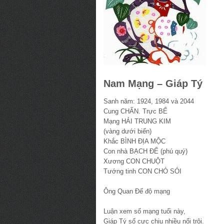
Nam Mạng – Giáp Tý
Sanh năm: 1924, 1984 và 2044
Cung CHẤN. Trực BẾ
Mạng HẢI TRUNG KIM
(vàng dưới biển)
Khắc BÌNH ĐỊA MỘC
Con nhà BẠCH ĐẾ (phú quý)
Xương CON CHUỘT
Tướng tinh CON CHÓ SÓI
Ông Quan Đế độ mạng
Luận xem số mạng tuổi này,
Giáp Tý số cực chịu nhiều nổi trôi.