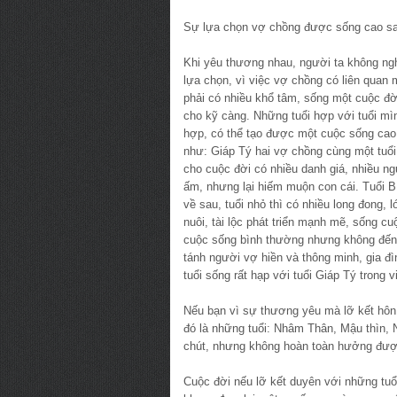
Sự lựa chọn vợ chồng được sống cao sa
Khi yêu thương nhau, người ta không ngh
lựa chọn, vì việc vợ chồng có liên quan 
phải có nhiều khổ tâm, sống một cuộc đờ
cho kỹ càng. Những tuổi hợp với tuổi mì
hợp, có thể tạo được một cuộc sống cao 
như: Giáp Tý hai vợ chồng cùng một tuổi
cho cuộc đời có nhiều danh giá, nhiều 
ấm, nhưng lại hiếm muộn con cái. Tuổi 
về sau, tuổi nhỏ thì có nhiều long đong, 
nuôi, tài lộc phát triển mạnh mẽ, sống c
cuộc sống bình thường nhưng không đến đ
tánh người vợ hiền và thông minh, gia đì
tuổi sống rất hạp với tuổi Giáp Tý trong 
Nếu bạn vì sự thương yêu mà lỡ kết hôn 
đó là những tuổi: Nhâm Thân, Mậu thìn, 
chút, nhưng không hoàn toàn hưởng được
Cuộc đời nếu lỡ kết duyên với những tuổi