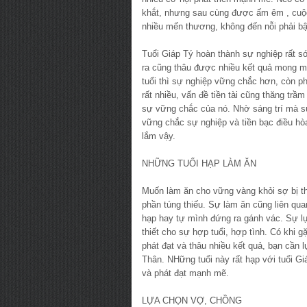
khắt, nhưng sau cùng được ấm êm , cuộc 
nhiều mến thương, không đến nỗi phải bậ
Tuổi Giáp Tý hoàn thành sự nghiệp rất sớ
ra cũng thâu được nhiều kết quả mong m
tuổi thì sự nghiệp vững chắc hơn, còn ph
rất nhiều, vấn đề tiền tài cũng thăng tr
sự vững chắc của nó. Nhờ sáng trí mà sự
vững chắc sự nghiệp và tiền bạc điều h
lắm vậy.
NHỮNG TUỔI HẠP LÀM ĂN
Muốn làm ăn cho vững vàng khỏi sợ bị thấ
phần túng thiếu. Sự làm ăn cũng liên qua
hạp hay tự mình đứng ra gánh vác. Sự l
thiết cho sự hợp tuổi, hợp tình. Có khi 
phát đạt và thâu nhiều kết quả, bạn cần
Thân. NHững tuổi này rất hạp với tuổi G
và phát đạt mạnh mẽ.
LỰA CHỌN VỢ, CHỒNG