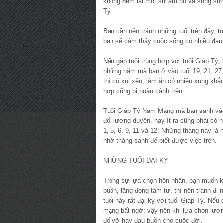
khong đem lại một sự ấm no và sung sướ
Tý.
Bạn cần nên tránh những tuổi trên đây, t
bạn sẽ cảm thấy cuộc sống có nhiều đau
Nấu gặp tuổi trùng hợp với tuổi Giáp Tý
những năm mà bạn ở vào tuổi 19, 21, 27
thì có xui xẻo, làm ăn có nhiều xung khắ
hợp cũng bị hoàn cảnh trên.
Tuổi Giáp Tý Nam Mạng mà bạn sanh vào 
đổi lương duyên, hay ít ra cũng phải có
1, 5, 6, 9, 11 và 12. Những tháng này l
nhớ tháng sanh để biết được việc trên.
NHỮNG TUỔI ĐẠI KỴ
Trong sự lựa chọn hôn nhân, bạn muốn k
buồn, lắng đọng tâm tư, thì nên tránh đ
tuổi này rất đại kỵ với tuổi Giáp Tý. Nếu
mạng bất ngờ; vậy nên khi lựa chọn lươn
đổ vỡ hay đau buồn cho cuộc đời.