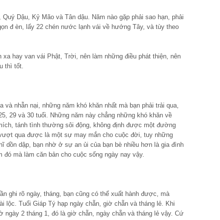
o, Quý Dậu, Kỷ Mão và Tân dậu. Năm nào gặp phải sao hạn, phải
ọn đ èn, lấy 22 chén nước lạnh vái về hướng Tây, và tùy theo
h xa hay van vái Phật, Trời, nên làm những điều phát thiện, nên
thì tốt.
a và nhẫn nại, những năm khó khăn nhất mà bạn phải trải qua,
25, 29 và 30 tuổi. Những năm này chẳng những khó khăn về
mích, tánh tình thường sôi động, không định được một đường
vượt qua được là một sự may mắn cho cuộc đời, tuy những
hĩ dồn dập, bạn nhờ ở sự an ủi của bạn bè nhiều hơn là gia đình
iệm đó mà làm căn bản cho cuộc sống ngày nay vậy.
cần ghi rõ ngày, tháng, bạn cũng có thể xuất hành được, mà
 tài lộc. Tuổi Giáp Tý hạp ngày chẵn, giờ chẵn và tháng lẻ. Khi
iờ ngày 2 tháng 1, đó là giờ chẵn, ngày chẵn và tháng lẻ vậy. Cứ