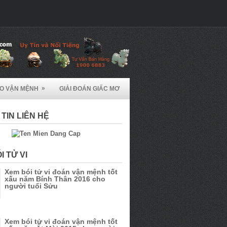
»
ẠO VẬN MỆNH
GIẢI ĐOÁN GIẤC MƠ
TIN LIÊN HỆ
I TỬ VI
Xem bói tử vi đoán vận mệnh tốt
xấu năm Bính Thân 2016 cho
người tuổi Sửu
Xem bói tử vi đoán vận mệnh tốt