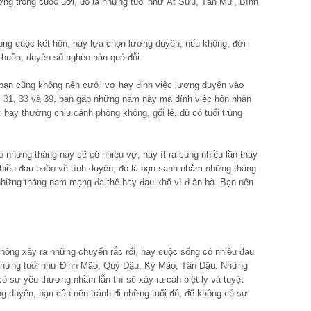
ng trong cuộc đời, đó là những tuổi như Ất Sửu, Tân Mùi, Bính
rong cuộc kết hôn, hay lựa chọn lương duyên, nếu không, đời
 buồn, duyên số nghèo nàn quá đỗi.
, bạn cũng không nên cưới vợ hay định việc lương duyên vào
, 31, 33 và 39, bạn gặp những năm này mà dính việc hôn nhân
c hay thường chịu cảnh phòng không, gối lẻ, dù có tuổi trùng
những tháng này sẽ có nhiều vợ, hay ít ra cũng nhiều lần thay
 nhiều đau buồn về tình duyên, đó là bạn sanh nhằm những tháng
à những tháng nam mạng đa thê hay đau khổ vì đ àn bà. Bạn nên
hông xảy ra những chuyển rắc rối, hay cuộc sống có nhiều đau
i những tuổi như Đinh Mão, Quý Dậu, Kỷ Mão, Tân Dậu. Những
 có sự yêu thương nhầm lẫn thì sẽ xảy ra cảh biệt ly và tuyệt
g duyên, bạn cần nên tránh đi những tuổi đó, để không có sự