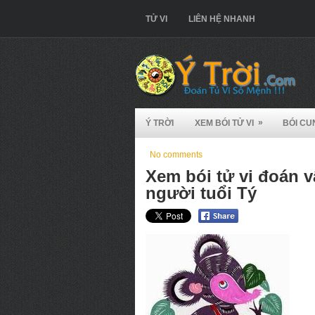
TỬ VI
LIÊN HỆ NHANH
»
Ý TRỜI
XEM BÓI TỬ VI
BÓI CU
No comments
Xem bói tử vi đoán v
người tuổi Tý