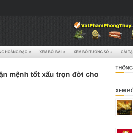
»
»
»
NG HOÀNG ĐẠO
XEM BÓI BÀI
XEM BÓI TƯỚNG SỐ
CẢI T
THÔNG 
ận mệnh tốt xấu trọn đời cho
XEM BÓ