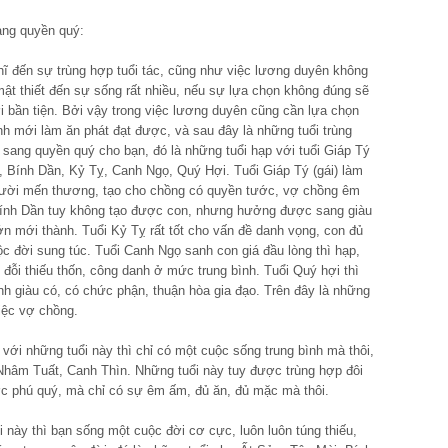
ng quyền quý:
ĩ đến sự trùng hợp tuổi tác, cũng như việc lương duyên không
mật thiết đến sự sống rất nhiều, nếu sự lựa chọn không đúng sẽ
i bần tiện. Bởi vậy trong việc lương duyên cũng cần lựa chọn
nh mới làm ăn phát đạt được, và sau đây là những tuổi trùng
sang quyền quý cho bạn, đó là những tuổi hạp với tuổi Giáp Tý
, Bính Dần, Kỷ Tỵ, Canh Ngọ, Quý Hợi. Tuổi Giáp Tý (gái) làm
người mến thương, tạo cho chồng có quyền tước, vợ chồng êm
Bính Dần tuy không tạo được con, nhưng hưởng được sang giàu
lớn mới thành. Tuổi Kỷ Tỵ rất tốt cho vấn đề danh vọng, con đủ
uộc đời sung túc. Tuổi Canh Ngọ sanh con giá đầu lòng thì hạp,
ỗi thiếu thốn, công danh ở mức trung bình. Tuổi Quý hợi thì
nh giàu có, có chức phận, thuận hòa gia đạo. Trên đây là những
việc vợ chồng.
với những tuổi này thì chỉ có một cuộc sống trung bình mà thôi,
Nhâm Tuất, Canh Thìn. Những tuổi này tuy được trùng hợp đôi
 phú quý, mà chỉ có sự êm ấm, đủ ăn, đủ mặc mà thôi.
 này thì bạn sống một cuộc đời cơ cực, luôn luôn túng thiếu,