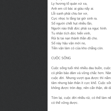
Ly hương tổ quán xứ xa,
Anh em cô bác ai giàu nấy ai.
Lỗi sanh phải chịu bơ vơ,
Cực nhọc lo lắng tại giờ sinh ra.
Số người chết hụt nhiều lần,
Người nào thất đức phải sa ngục hình.
Tu nhân tích đức hiển vinh,
Rủi bị tai nạn thánh thần độ cho.
Số này hậu vận mới no,
Tiền vận làm có của kho chẳng còn.
CUỘC SỐNG
Cuộc sống tuổi nhỏ nhiều đau buồn, cuộc
có phần bảo đảm và vững chắc hơn. Năm 
cuộc đời. Nhưng vượt qua được thì nắm l
tâm nhưng bản thân ít cực khổ. Cuộc sốn
không được tròn đẹp, nên cẩn thận, dè d
Tóm lại, cuộc đời nhiều rủi, có thể làm
có thể vững được.