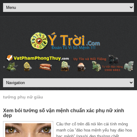
tướng phụ nữ giàu
Xem bói tướng số vận mệnh chuẩn xác phụ nữ xinh
đẹp
Câu thơ cổ trên đã nói lên cái tính mỏng
manh của “đào hoa mệnh yểu hay đào hoa
bạc mệnh” (người đẹp thường chết