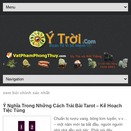
xem bói chính xác nhất
Ý Nghĩa Trong Những Cách Trải Bài Tarot – Kế Hoạch
Tiệc Tùng
Chuẩn bị rượu vang, bông kim tuyến, v.v…
– một năm mới lại bắt đầu, người người
nhà nhà đều mở tiệc. Phải nói đây