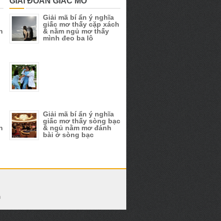
GIẢI ĐOÁN GIẤC MƠ
Giải mã bí ẩn ý nghĩa
giấc mơ thấy cặp xách
n
& nằm ngủ mơ thấy
mình đeo ba lô
Giải mã bí ẩn ý nghĩa
giấc mơ thấy sòng bạc
n
& ngủ nằm mơ đánh
bài ở sòng bạc
h