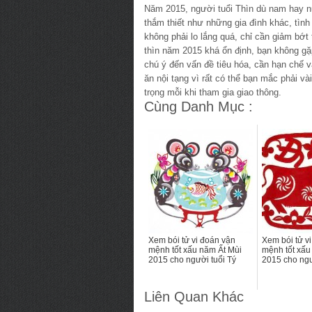
Năm 2015, người tuổi Thìn dù nam hay n
thắm thiết như những gia đình khác, tìn
không phải lo lắng quá, chỉ cần giảm bớt
thìn năm 2015 khá ổn định, bạn không gặp
chú ý đến vấn đề tiêu hóa, cần hạn chế 
ăn nội tạng vì rất có thể bạn mắc phải 
trọng mỗi khi tham gia giao thông.
Cùng Danh Mục :
Xem bói tử vi đoán vận
Xem bói tử v
mệnh tốt xấu năm Ất Mùi
mệnh tốt xấu
2015 cho người tuổi Tý
2015 cho ngư
Liên Quan Khác