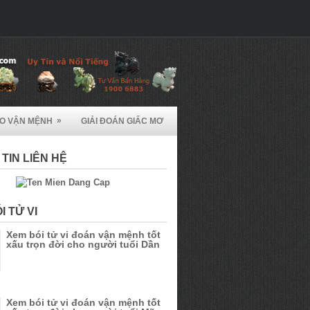
»
ẠO VẬN MỆNH
GIẢI ĐOÁN GIẤC MƠ
TIN LIÊN HỆ
I TỬ VI
Xem bói tử vi đoán vận mệnh tốt
xấu trọn đời cho người tuổi Dần
Xem bói tử vi đoán vận mệnh tốt