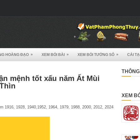
»
»
»
NG HOÀNG ĐẠO
XEM BÓI BÀI
XEM BÓI TƯỚNG SỐ
CẢI T
THÔNG 
vận mệnh tốt xấu năm Ất Mùi
 Thìn
XEM BÓ
ăm 1916, 1928, 1940,1952, 1964, 1979, 1988, 2000, 2012, 2024