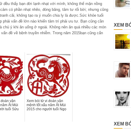
ữ đều thấy bạn đời lạnh nhạt với mình, không thể mặn nồng
h cảm có phần nhạt nhẽo, đóng băng, tâm tư rối bời; nhưng cũng
 tranh cãi, không tạo ra ý muốn chia ly là được.Sức khỏe tuổi
 phải vấn đề lớn nào khiến tâm trí phải ưu tư. Bạn cũng cần
XEM B
và chú ý khi ăn uống ở ngoài. Không nên ăn quá nhiều các món
vài vấn đề về bệnh truyền nhiễm. Trong năm 2015bạn cũng cẩn
i đoán vận
Xem bói tử vi đoán vận
 năm Ất Mùi
mệnh tốt xấu năm Ất Mùi
ời tuổi Sửu
2015 cho người tuổi Ngọ
XEM BÓ