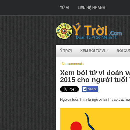
TỬ VI
LIÊN HỆ NHANH
»
Ý TRỜI
XEM BÓI TỬ VI
BÓI CU
No comments
Xem bói tử vi đoán 
2015 cho người tuổi
Người tuổi Thìn là người sinh vào các n