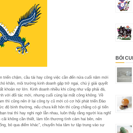
BÓI C
ến triển chậm, cầu tài hay công việc cần đến nửa cuối năm mới
hó khăn, môi trường kinh doanh gặp trở ngại, chú ý giải quyết
t khoản nợ lớn. Kinh doanh nhiều khi cũng như vấp phải đá,
nh với đối tác mới, nhưng cuối cùng lại mất công không. Về
àm thì cũng nên ở lại công ty cũ mới có cơ hội phát triển.Đào
c độ bình thường, nếu chưa kết hôn thì cũng chẳng có gì tiến
 bạn trai thì hay nghi ngờ lẫn nhau, luôn thấy rằng người kia nghĩ
cãi không cần thiết, làm tổn thương tình cảm hai bên, nên
iống, bỏ qua điểm khác”, chuyển hóa tâm tư tập trung vào sự