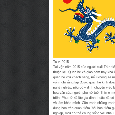
Tu vi 2015
Tài vận năm 2015 của người tuổi Thìn ti
thuận lợi. Quan hệ xã giao năm nay khá k
quan hệ với khách hàng, nếu không sẽ mấ
vốn nghĩ rằng lập được quan hệ kinh doa
nghề nghiệp, nếu có ý định chuyển việc l
hoa vận của người phụ nữ tuổi Thìn ở mứ
triển. Phụ nữ đã lập gia đình, hoặc đã có
và làm khác mình. Cần tránh những tranh 
dung hòa trên quan điểm “hài hòa điểm g
nghiệp, mới có thể chung sống với nhau.