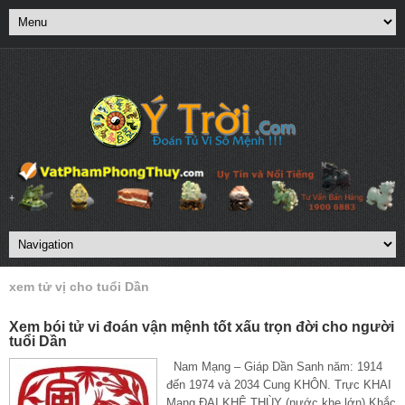
xem tử vị cho tuổi Dần
Xem bói tử vi đoán vận mệnh tốt xấu trọn đời cho người
tuổi Dần
Nam Mạng – Giáp Dần Sanh năm: 1914
đến 1974 và 2034 Cung KHÔN. Trực KHAI
Mạng ĐẠI KHÊ THÙY (nước khe lớn) Khắc