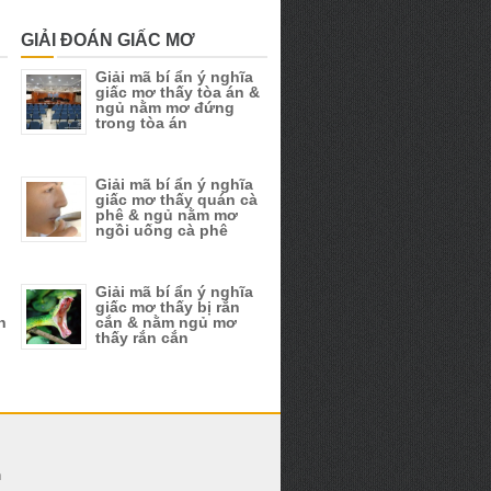
GIẢI ĐOÁN GIẤC MƠ
Giải mã bí ẩn ý nghĩa
giấc mơ thấy tòa án &
n
ngủ nằm mơ đứng
trong tòa án
Giải mã bí ẩn ý nghĩa
giấc mơ thấy quán cà
phê & ngủ nằm mơ
ngồi uống cà phê
Giải mã bí ẩn ý nghĩa
giấc mơ thấy bị rắn
n
cắn & nằm ngủ mơ
thấy rắn cắn
h