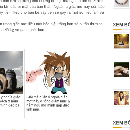
ủa bạn tượng trưng cho những bí mật mà bạn có thể sẽ được
u kín các bí mật của bản thân. Ngoài ra giấc mơ này còn báo
y tiền. Nếu cho bạn bè vay tiền sẽ gây ra một số hiểu lầm và
n trong giấc mơ điều này báo hiệu rằng bạn sẽ bị tổn thương
XEM B
ng đố kỵ và ganh ghét bạn.
 ý nghĩa giấc
Giải mã bí ẩn ý nghĩa giấc
 xách & nằm
mơ thấy vị tổng giám mục &
 mình đeo ba
nằm ngủ mơ mình gặp đức
linh mục
XEM BÓ