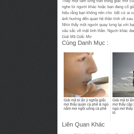
Thấy một tấm lưng trần trong giấc mơ c
nghe từ người khác hoặc bạn đang cố giấ
hiệu rằng bạn không nên cho bất cứ ai va
ảnh hưởng đến quan hệ thân tình về sau.
Nhìn thấy một người quay lưng lại với bạ
sâu sắc về mặt tinh thần. Người khác đa
Giải Mã Giấc Mơ
Cùng Danh Mục :
Giải mã bí ẩn ý nghĩa giấc
Giải mã bí ẩn
mơ thấy quán cà phê & ngủ
mơ thấy cặp
nằm mơ ngồi uống cà phê
ngủ mơ thấy
lô
Liên Quan Khác