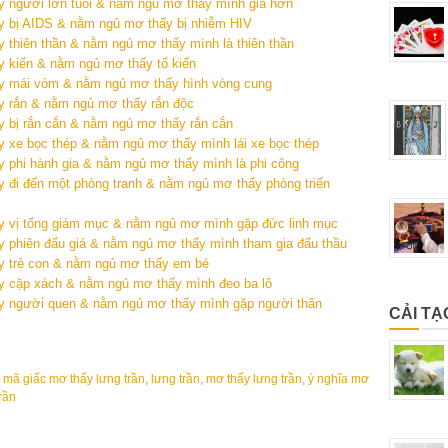
ấy người lớn tuổi & nằm ngủ mơ thấy mình già hơn
ấy bị AIDS & nằm ngủ mơ thấy bị nhiễm HIV
y thiên thần & nằm ngủ mơ thấy mình là thiên thần
ấy kiến & nằm ngủ mơ thấy tổ kiến
hấy mái vòm & nằm ngủ mơ thấy hình vòng cung
ấy rắn & nằm ngủ mơ thấy rắn độc
ấy bị rắn cắn & nằm ngủ mơ thấy rắn cắn
ấy xe bọc thép & nằm ngủ mơ thấy mình lái xe bọc thép
ấy phi hành gia & nằm ngủ mơ thấy mình là phi công
ấy đi đến một phòng tranh & nằm ngủ mơ thấy phòng triển
ấy vị tổng giám mục & nằm ngủ mơ mình gặp đức linh mục
ấy phiên đấu giá & nằm ngủ mơ thấy mình tham gia đấu thầu
ấy trẻ con & nằm ngủ mơ thấy em bé
ấy cặp xách & nằm ngủ mơ thấy mình đeo ba lô
hấy người quen & nằm ngủ mơ thấy mình gặp người thân
CẢI TẠ
i mã giấc mơ thấy lưng trần
,
lưng trần
,
mơ thấy lưng trần
,
ý nghĩa mơ
rần