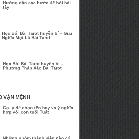
Hướng dẫn các bước để bói bài
tây
Học Bói Bài Tarot huyền bí – Giải
Nghĩa Một Lá Bài Tarot
Học Bói Bài Tarot huyền bí –
Phương Pháp Xào Bài Tarot
O VẬN MỆNH
Gợi ý để chọn tên hay và ý nghĩa
hợp với con tuổi Tuất
Những nhóm thành viên nào có