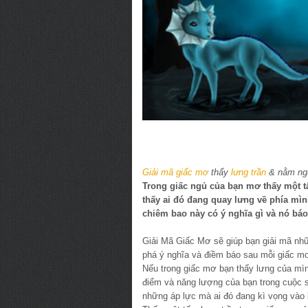
Giải mã giấc mơ
thấy
lưng trần
& nằm ngủ
Trong giấc ngủ của bạn mơ thấy một 
thấy ai đó đang quay lưng về phía mì
chiêm bao này có ý nghĩa gì và nó báo
Giải Mã Giấc Mơ sẽ giúp bạn giải mã nh
phá ý nghĩa và điềm báo sau mỗi giấc m
Nếu trong giấc mơ bạn thấy lưng của mìn
điểm và năng lượng của bạn trong cuộc s
những áp lực mà ai đó đang kì vọng vào 