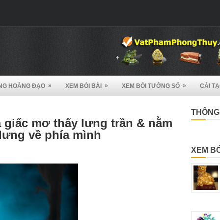
»
»
»
NG HOÀNG ĐẠO
XEM BÓI BÀI
XEM BÓI TƯỚNG SỐ
CẢI T
THÔNG 
a giấc mơ thấy lưng trần & nằm
lưng về phía mình
XEM BÓ