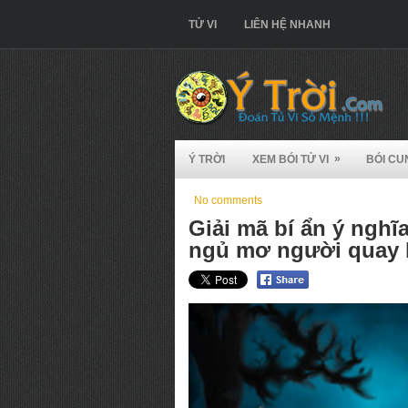
TỬ VI
LIÊN HỆ NHANH
»
Ý TRỜI
XEM BÓI TỬ VI
BÓI CU
No comments
Giải mã bí ẩn ý nghĩ
ngủ mơ người quay 