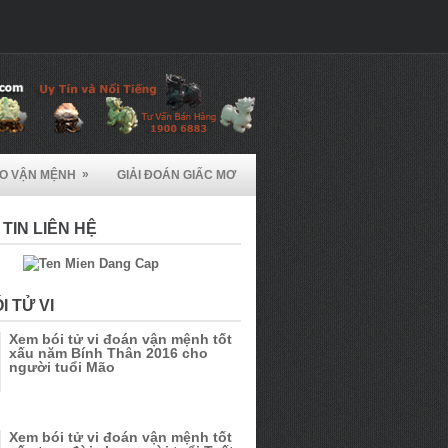
»
ẠO VẬN MỆNH
GIẢI ĐOÁN GIẤC MƠ
TIN LIÊN HỆ
I TỬ VI
Xem bói tử vi đoán vận mệnh tốt
xấu năm Bính Thân 2016 cho
người tuổi Mão
Xem bói tử vi đoán vận mệnh tốt